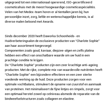
uitgegroeid tot een internationaal opererend, ISO-gecertificeerd
cosmeticahuis met de meest hoogwaardige cosmeticaspécialités.
Velen van het Medex-team horen er al tientallen jaren bij; hun
persoonlijke inzet, zorg, liefde en wetenschappelijke kennis, is al
diverse malen beloond met Awards.
Sinds december 2020 heeft Daworka Schoonheids- en
Huidverbeteringsalon de exclusieve producten van “Charlote Sophie”
aan haar assortiment toegevoegd.
Componenten zoals goud, kaviaar, diepzee-algen en zelfs platina
hebben een effect van onschatbare waarde om uw huid in een
prachtige conditie te krijgen.
De “Charlotte Sophie” producten zijn een zeer krachtige anti-ageing
producten. Met de rijke, complete mix van waardevolle nutriënten heeft
“Charlotte Sophie” een bijzondere effectieve en een zeer sterke
voedende werking op de huid. Deze producten zorgen voor een
optimale vochtbalans, stimuleert de opname van zuurstof en aanmaak
van proteïnen. Het minimaliseert de fijne lintjes en rimpels, zorgt voor
een optimaal herstel zowel op celniveau alsmede de reparatie van de
bindweefselstructuren zoals collageen en elastine.