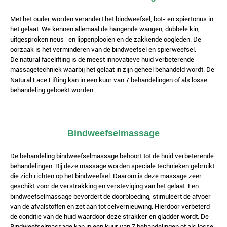
Met het ouder worden verandert het
bindweefsel,
bot- en spiertonus in
het gelaat. We kennen allemaal de hangende wangen, dubbele kin,
uitgesproken neus- en lippenplooien en de zakkende oogleden. De
oorzaak is het verminderen van de bindweefsel en spierweefsel.
De natural
facelifting
is de meest innovatieve huid verbeterende
massagetechniek waarbij het gelaat in zijn geheel behandeld wordt. De
Natural Face Lifting kan in een kuur van 7 behandelingen of als losse
behandeling geboekt worden.
Bindweefselmassage
De behandeling bindweefselmassage behoort tot de huid verbeterende
behandelingen. Bij deze massage worden speciale technieken gebruikt
die zich richten op het bindweefsel. Daarom is deze massage zeer
geschikt voor de verstrakking en versteviging van het gelaat.
Een
bindweefselmassage bevordert de doorbloeding, stimuleert de afvoer
van de afvalstoffen en zet aan tot celvernieuwing. Hierdoor verbeterd
de conditie van de huid waardoor deze strakker en gladder wordt.
De
Bindweefselmassage kan in een kuur van 7 behandelingen of als losse